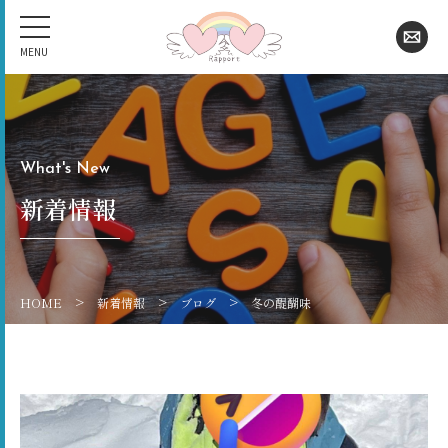
What's New
新着情報
>
>
>
HOME
新着情報
ブログ
冬の醍醐味