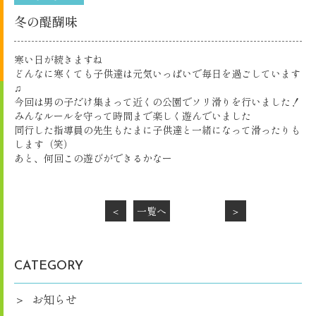
冬の醍醐味
寒い日が続きますね
どんなに寒くても子供達は元気いっぱいで毎日を過ごしています
♫
今回は男の子だけ集まって近くの公園でソリ滑りを行いました！
みんなルールを守って時間まで楽しく遊んでいました
同行した指導員の先生もたまに子供達と一緒になって滑ったりも
します（笑）
あと、何回この遊びができるかなー
＜
一覧へ
＞
CATEGORY
お知らせ