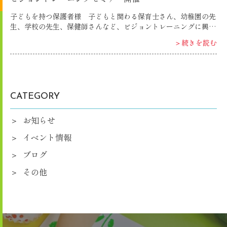
子どもを持つ保護者様 子どもと関わる保育士さん、幼稚園の先
生、学校の先生、保健師さんなど、ビジョントレーニングに興味
がある方の必見です‼ 子どもが…。 ・光や音に対して過敏に反
＞続きを読む
応する ・じっとしていられない ・おねしょをしている ・座って
いる姿勢が悪い ・黒板の文字をノートに写すのが遅い ・手先が
不器用だ ・新しい事を覚えるのが苦手 ・球技が苦手 ・嫌な事や
思うようにならないと逃げてしまう ・すぐ手や足が出てしまう
など、気になる事はありませんか？ 実は「難しい」「苦手」な
CATEGORY
事には訳があるのです。 その答えは…。 【理論編】にてわかり
やすく楽しく学ぶ事ができます。 【実践編】では、見立て方や
トレーニング方法を習得できます。 ♪多くの方にトレーニング
お知らせ
の重要性を知って頂きたいと思います。 ☆少しでも気になら
イベント情報
れた方は、お申し込み下さいね☺ お待ちしております！☆ ※お
申し込み期日 10/14（土）までとなります
ブログ
その他