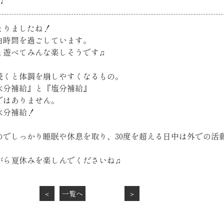
♫
まりましたね！
由時間を過ごしています。
と遊べてみんな楽しそうです♫
続くと体調を崩しやすくなるもの。
水分補給』と『塩分補給』
ではありません。
水分補給！
のでしっかり睡眠や休息を取り、30度を超える日中は外での活
がら夏休みを楽しんでくださいね♫
＜
一覧へ
＞