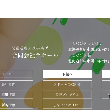
・まなびや かけはし
北海道帯広市西19条南3丁目
・まなびや 結
北海道帯広市西19条南3丁目
HOME
取組み
会社案内
ラポールの取組み
採用情報
公表プログラム
新着情報
まなびや かけはし