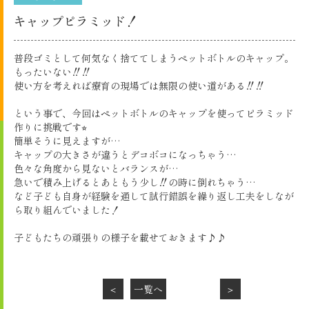
キャップピラミッド！
普段ゴミとして何気なく捨ててしまうペットボトルのキャップ。
もったいない‼︎‼︎
使い方を考えれば療育の現場では無限の使い道がある‼︎‼︎
という事で、今回はペットボトルのキャップを使ってピラミッド
作りに挑戦です⭐︎
簡単そうに見えますが…
キャップの大きさが違うとデコボコになっちゃう…
色々な角度から見ないとバランスが…
急いで積み上げるとあともう少し‼︎の時に倒れちゃう…
など子ども自身が経験を通して試行錯誤を繰り返し工夫をしなが
ら取り組んでいました！
子どもたちの頑張りの様子を載せておきます♪♪
＜
一覧へ
＞