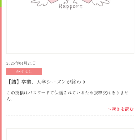
2025年04月24日
かけはし
【結】卒業、入学シーズンが終わり
この投稿はパスワードで保護されているため抜粋文はありませ
ん。
＞続きを読む