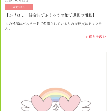
2025年05月12日
かけはし
【かけはし・結合同でふくろうの館で運動の活動】
この投稿はパスワードで保護されているため抜粋文はありませ
ん。
＞続きを読む