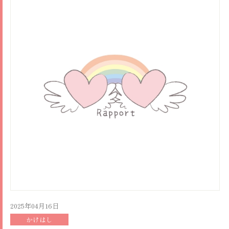
2025年04月16日
かけはし