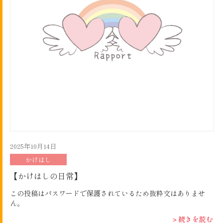
2025年10月14日
かけはし
【かけはしの日常】
この投稿はパスワードで保護されているため抜粋文はありませ
ん。
＞続きを読む