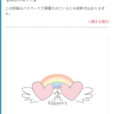
この投稿はパスワードで保護されているため抜粋文はありませ
ん。
＞続きを読む